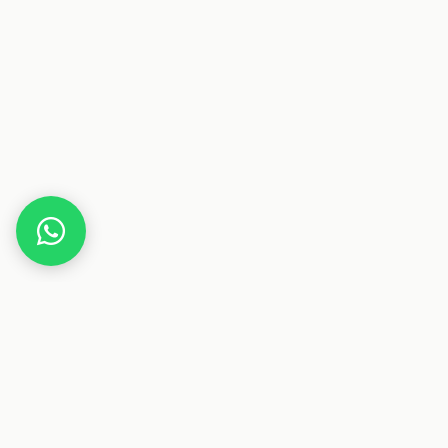
Home
Magazin
Aktenvernichter: Auswahlkriterien, Unterschiede
& Tipps