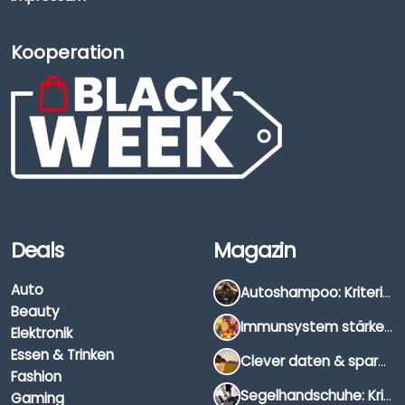
Kooperation
Deals
Magazin
Auto
Autoshampoo: Kriterien, Unterschiede & Anwendung
Beauty
Immunsystem stärken: Hausmittel, Vitamine & Wissenswertes
Elektronik
Essen & Trinken
Clever daten & sparen: So findest du die besten Deals für Dates und Unternehmungen
Fashion
Segelhandschuhe: Kriterien, Materialien & Tipps
Gaming