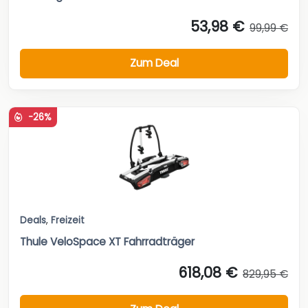
53,98 €
99,99 €
Zum Deal
-26%
Deals
,
Freizeit
Thule VeloSpace XT Fahrradträger
618,08 €
829,95 €