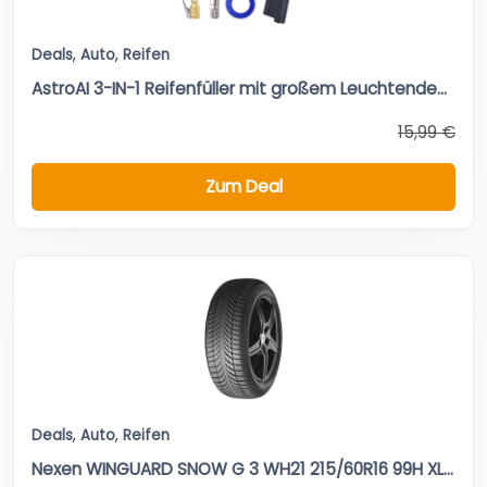
Deals
,
Auto
,
Reifen
AstroAI 3-IN-1 Reifenfüller mit großem Leuchtende...
15,99 €
Zum Deal
Deals
,
Auto
,
Reifen
Nexen WINGUARD SNOW G 3 WH21 215/60R16 99H XL...