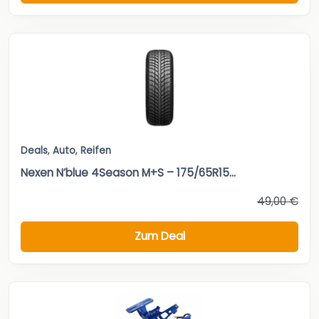
Deals
,
Auto
,
Reifen
Nexen N’blue 4Season M+S – 175/65R15...
49,00 €
Zum Deal