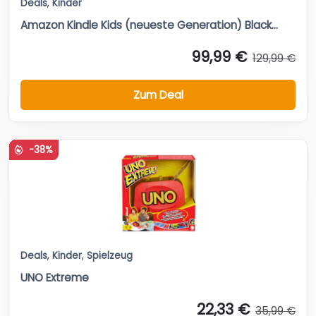
Deals
,
Kinder
Amazon Kindle Kids (neueste Generation) Black...
99,99 €
129,99 €
Zum Deal
-38%
Deals
,
Kinder
,
Spielzeug
UNO Extreme
22,33 €
35,99 €