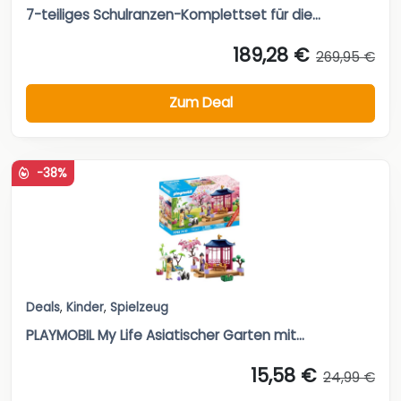
7-teiliges Schulranzen-Komplettset für die...
189,28 €
269,95 €
Zum Deal
-38%
Deals
,
Kinder
,
Spielzeug
PLAYMOBIL My Life Asiatischer Garten mit...
15,58 €
24,99 €