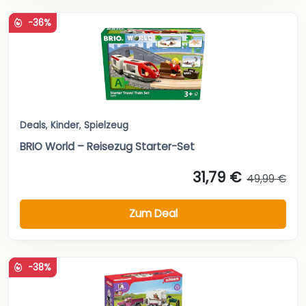
-36%
Deals
,
Kinder
,
Spielzeug
BRIO World – Reisezug Starter-Set
31,79 €
49,99 €
Zum Deal
-38%