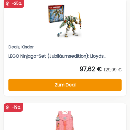
-25%
Deals
,
Kinder
LEGO Ninjago-Set (Jubiläumsedition): Lloyds...
97,62 €
129,99 €
Zum Deal
-19%