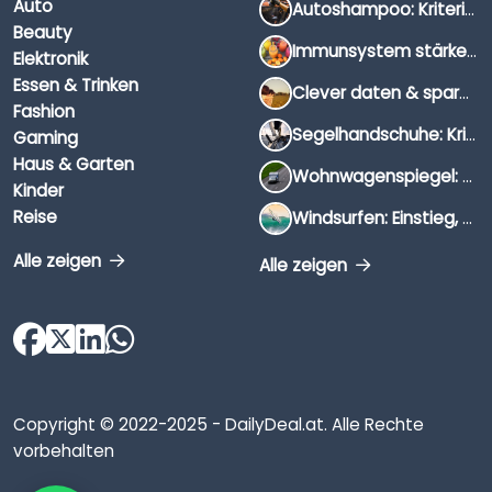
Auto
Autoshampoo: Kriterien, Unterschiede & Anwendung
Beauty
Immunsystem stärken: Hausmittel, Vitamine & Wissenswertes
Elektronik
Essen & Trinken
Clever daten & sparen: So findest du die besten Deals für Dates und Unternehmungen
Fashion
Segelhandschuhe: Kriterien, Materialien & Tipps
Gaming
Haus & Garten
Wohnwagenspiegel: Auswahl, Preise & Montage
Kinder
Reise
Windsurfen: Einstieg, Ausrüstung & Tipps
Alle zeigen
Alle zeigen
Copyright © 2022-2025 - DailyDeal.at. Alle Rechte
vorbehalten