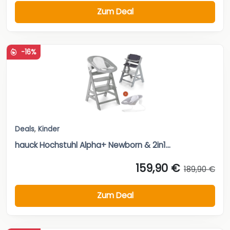
Zum Deal
-16%
Deals
,
Kinder
hauck Hochstuhl Alpha+ Newborn & 2in1...
159,90 €
189,90 €
Zum Deal