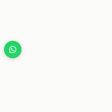
Home
Gutscheine
Gesundheit & Pflege
Alpinols
Dieser Beitrag enthält Affiliate-Links. Wenn