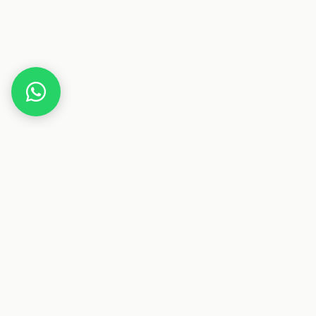
Home
Gutscheine
Gesundheit & Pflege
Amiga Cosmetics
Dieser Beitrag enthält Affiliate-Links. Wenn du über einen
dieser Links etwas kaufst, erhalten wir eine Provision. Für
dich ändert sich der Preis nicht.