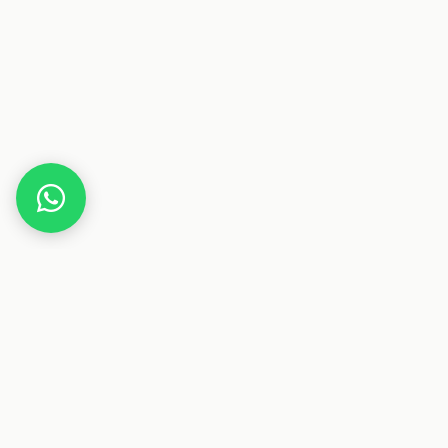
Home
Gutscheine
Gesundheit & Pflege
Aronia 
Dieser Beitrag enthält Affiliate-Links. Wenn