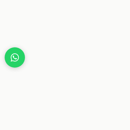
Home
Gutscheine
Gesundheit & Pflege
BaBaBo
Dieser Beitrag enthält Affiliate-Links. Wenn