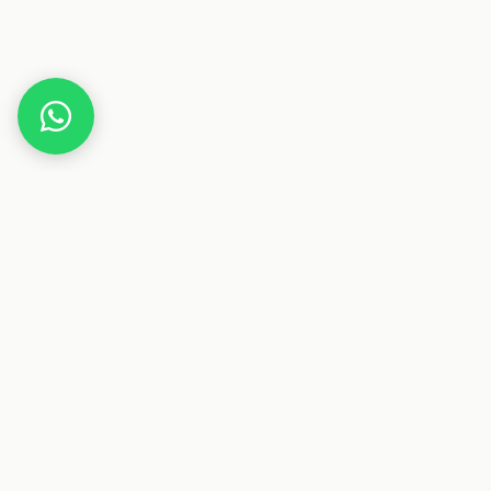
Home
Gutscheine
Tiere & Hobby
BB-Spiele
Dieser Beitrag enthält Affiliate-Links. Wenn du über einen
dieser Links etwas kaufst, erhalten wir eine Provision. Für
dich ändert sich der Preis nicht.