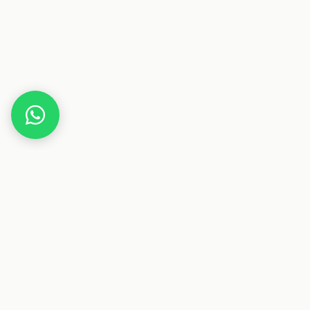
Home
Deals
Haus & Garten
Bestway Fast-Set Aufstellpool mit Filterpumpe
Dieser Beitrag enthält Affiliate-Links. Wenn du über einen
dieser Links etwas kaufst, erhalten wir eine Provision. Für
dich ändert sich der Preis nicht.