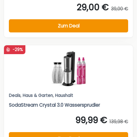
29,00 €
39,00 €
Zum Deal
-29%
Deals
,
Haus & Garten
,
Haushalt
SodaStream Crystal 3.0 Wassersprudler
99,99 €
139,98 €