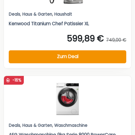
Deals
,
Haus & Garten
,
Haushalt
Kenwood Titanium Chef Patissier XL
599,89 €
749,00 €
Zum Deal
-16%
Deals
,
Haus & Garten
,
Waschmaschine
AEG Waschmaschine 9kg Serie 8000 PowerCare