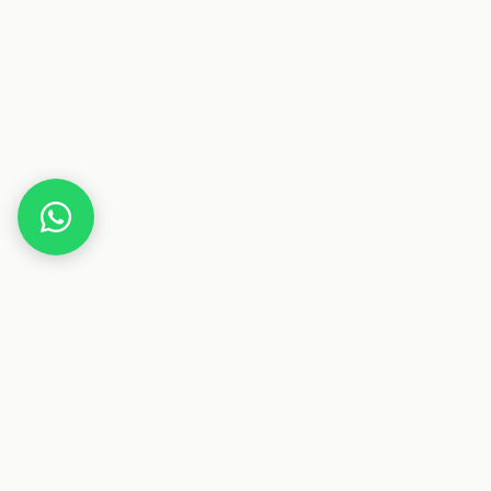
Home
Gutscheine
Gesundheit & Pflege
BierFrei
Dieser Beitrag enthält Affiliate-Links. Wenn