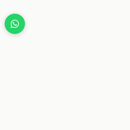
Home
Gutscheine
Essen & Trinken
Candyshop.ch
Dieser Beitrag enthält Affiliate-Links. Wenn du über einen
dieser Links etwas kaufst, erhalten wir eine Provision. Für
dich ändert sich der Preis nicht.