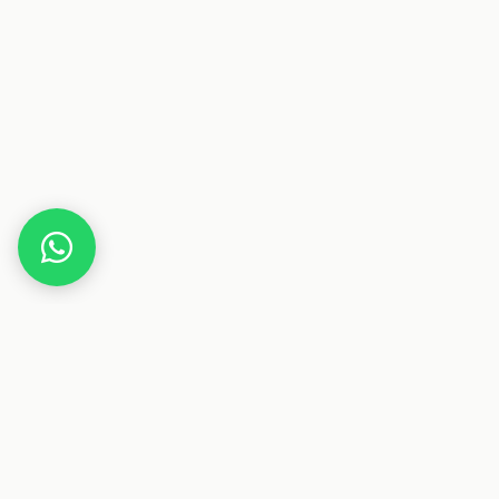
Home
Gutscheine
Gesundheit & Pflege
CBDSI
Dieser Beitrag enthält Affiliate-Links. Wenn