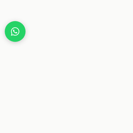
Home
Gutscheine
Essen & Trinken
crunchysnacks.de
Dieser Beitrag enthält Affiliate-Links. Wenn du über einen
dieser Links etwas kaufst, erhalten wir eine Provision. Für
dich ändert sich der Preis nicht.