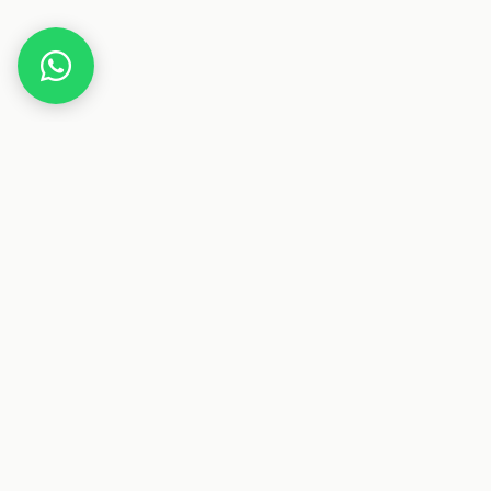
Home
Gutscheine
An- & Verkauf / ReCommerce
Dieser Beitrag enthält Affiliate-Links. Wenn
Deals & Gutscheine
Sparen auf Österreichs größte Plattform für Deals und