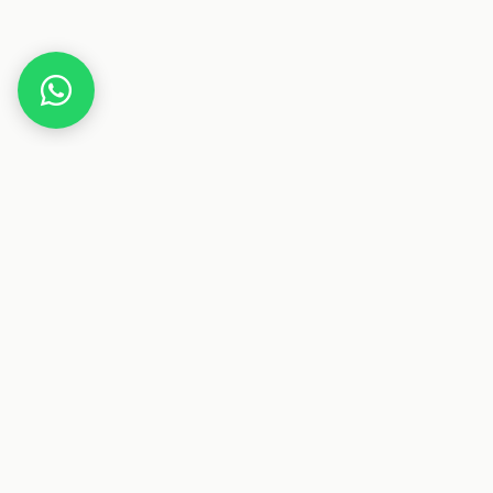
Home
Gutscheine
Tiere & Hobby
FINNTO
Dieser Beitrag enthält Affiliate-Links. Wenn du über einen
dieser Links etwas kaufst, erhalten wir eine Provision. Für
dich ändert sich der Preis nicht.