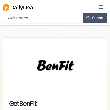
Suche
GetBenFit