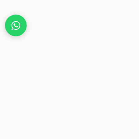
Home
Gutscheine
Essen & Trinken
GetBenFit
Dieser Beitrag enthält Affiliate-Links. Wenn du über einen
dieser Links etwas kaufst, erhalten wir eine Provision. Für
dich ändert sich der Preis nicht.