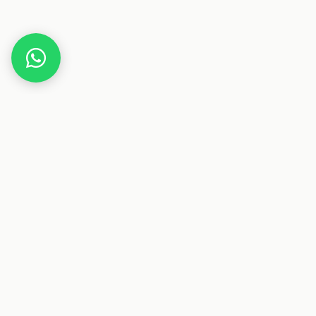
Home
Gutscheine
Essen & Trinken
Grillido
Dieser Beitrag enthält Affiliate-Links. Wenn du über einen
dieser Links etwas kaufst, erhalten wir eine Provision. Für
dich ändert sich der Preis nicht.