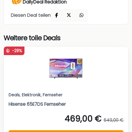
DailyDeal Redaktion
Diesen Deal teilen
Weitere tolle Deals
-28%
Deals
,
Elektronik
,
Fernseher
Hisense 65E7DS Fernseher
469,00 €
649,00 €