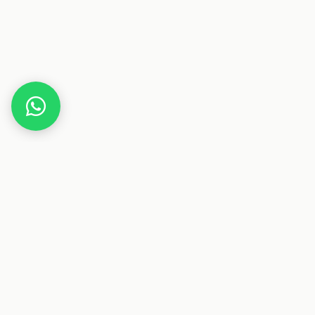
Home
Deals
Elektronik
Fernseher
Grundig Vision 6 – Fire TV (32 VLE 6010) 80 cm (32
Zoll) Fernseher (Full HD, Alexa-Sprachsteuerung,
Magic Fidelity) schwarz [Modelljahr 2019]
Dieser Beitrag enthält Affiliate-Links. Wenn du über einen
dieser Links etwas kaufst, erhalten wir eine Provision. Für