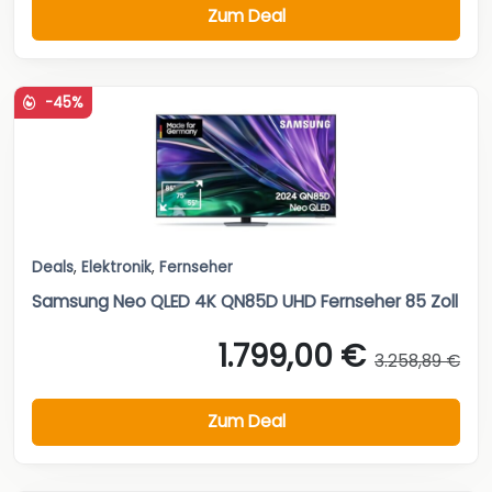
Zum Deal
-45%
Deals
,
Elektronik
,
Fernseher
Samsung Neo QLED 4K QN85D UHD Fernseher 85 Zoll
1.799,00 €
3.258,89 €
Zum Deal