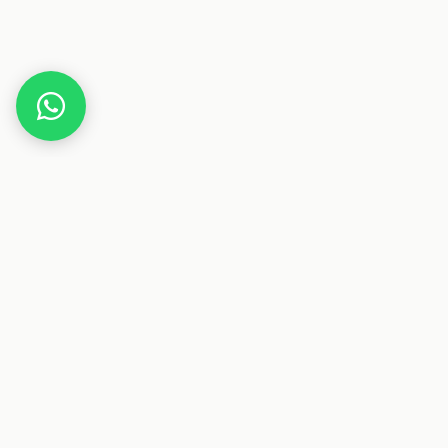
Home
Gutscheine
Gesundheit & Pflege
juui.de
Dieser Beitrag enthält Affiliate-Links. Wenn du über einen
dieser Links etwas kaufst, erhalten wir eine Provision. Für
dich ändert sich der Preis nicht.