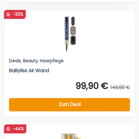
-33%
Deals
,
Beauty
,
Haarpflege
BaByliss Air Wand
99,90 €
149,90 €
Zum Deal
-44%