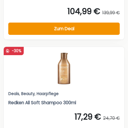
104,99 €
139,99 €
Zum Deal
-30%
Deals
,
Beauty
,
Haarpflege
Redken All Soft Shampoo 300ml
17,29 €
24,70 €