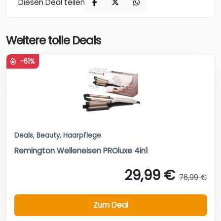
Diesen Deal teilen
Weitere tolle Deals
-61%
Deals
,
Beauty
,
Haarpflege
Remington Welleneisen PROluxe 4in1
29,99 €
76,99 €
Zum Deal