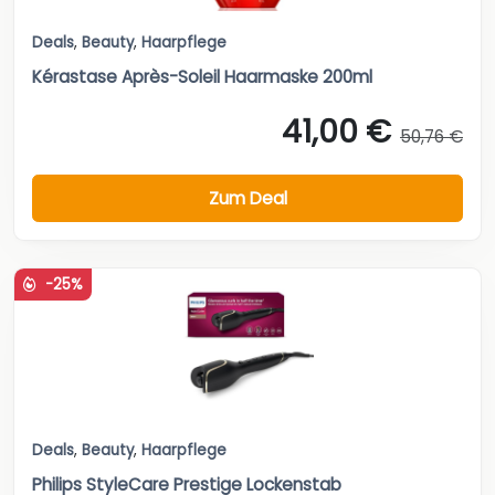
Deals
,
Beauty
,
Haarpflege
Kérastase Après-Soleil Haarmaske 200ml
41,00 €
50,76 €
Zum Deal
-25%
Deals
,
Beauty
,
Haarpflege
Philips StyleCare Prestige Lockenstab