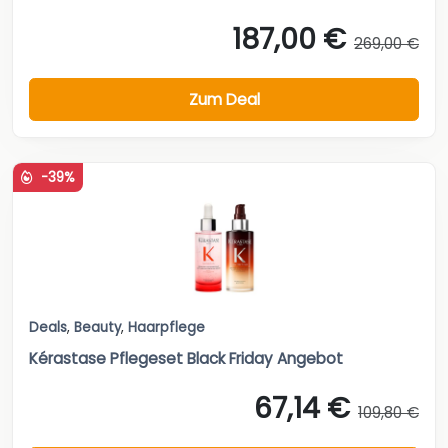
187,00 €
269,00 €
Zum Deal
-39%
Deals
,
Beauty
,
Haarpflege
Kérastase Pflegeset Black Friday Angebot
67,14 €
109,80 €