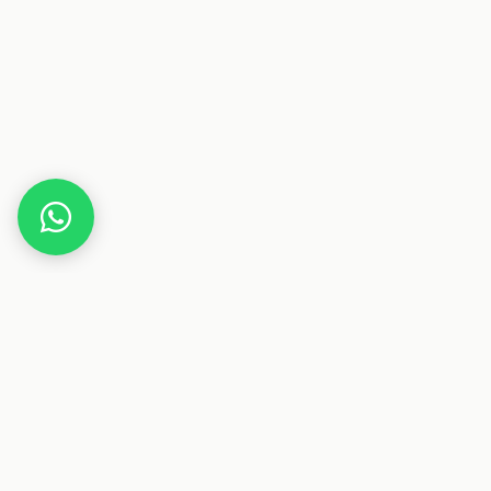
Home
Gutscheine
Gesundheit & Pflege
Kräuter
Dieser Beitrag enthält Affiliate-Links. Wenn