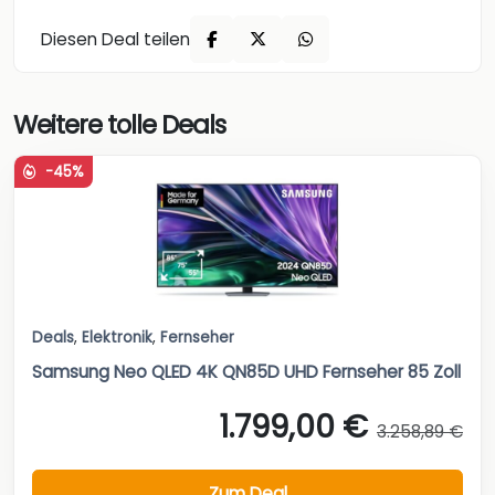
Diesen Deal teilen
Weitere tolle Deals
-45%
Deals
,
Elektronik
,
Fernseher
Samsung Neo QLED 4K QN85D UHD Fernseher 85 Zoll
1.799,00 €
3.258,89 €
Zum Deal