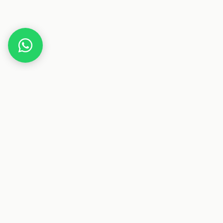
Home
Deals
Elektronik
Fernseher
LG 65UP75009LF 164 cm (65 Zoll) UHD Fernseher
(4K, 60 Hz, Smart TV) [Modelljahr 2021]
Dieser Beitrag enthält Affiliate-Links. Wenn du über einen
dieser Links etwas kaufst, erhalten wir eine Provision. Für
dich ändert sich der Preis nicht.