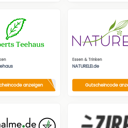
nken
Essen & Trinken
eehaus
NATURELEI.de
cheincode anzeigen
Gutscheincode anz