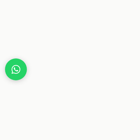
Home
Gutscheine
Essen & Trinken
LINTIA® eCom
Dieser Beitrag enthält Affiliate-Links. Wenn