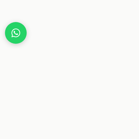
Home
Gutscheine
Gesundheit & Pflege
MIND FAVOUR
Dieser Beitrag enthält Affiliate-Links. Wenn du über einen
dieser Links etwas kaufst, erhalten wir eine Provision. Für
dich ändert sich der Preis nicht.