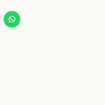
Home
Gutscheine
Gesundheit & Pflege
Nuvera
Dieser Beitrag enthält Affiliate-Links. Wenn du über einen
dieser Links etwas kaufst, erhalten wir eine Provision. Für
dich ändert sich der Preis nicht.