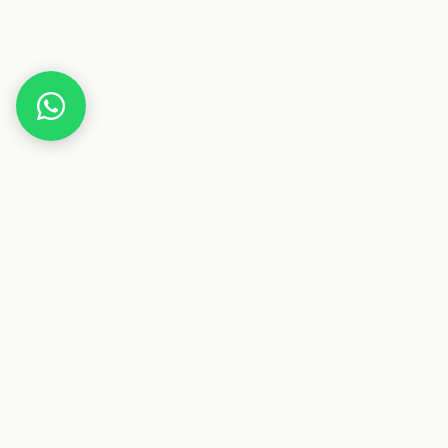
Home
Gutscheine
Essen & Trinken
Olivenland
Dieser Beitrag enthält Affiliate-Links. Wenn du über einen
dieser Links etwas kaufst, erhalten wir eine Provision. Für
dich ändert sich der Preis nicht.