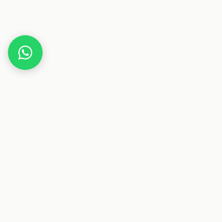
Home
Gutscheine
Essen & Trinken
panista
Dieser Beitrag enthält Affiliate-Links. Wenn du über einen
dieser Links etwas kaufst, erhalten wir eine Provision. Für
dich ändert sich der Preis nicht.