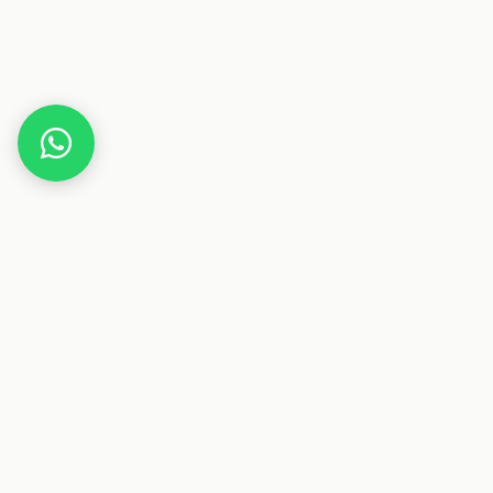
Home
Gutscheine
Gesundheit & Pflege
shake over
Dieser Beitrag enthält Affiliate-Links. Wenn du über einen
dieser Links etwas kaufst, erhalten wir eine Provision. Für
dich ändert sich der Preis nicht.