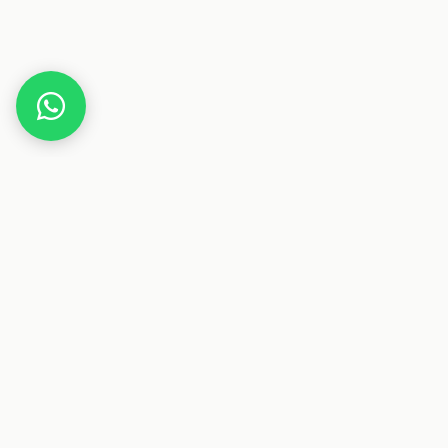
Home
Gutscheine
Gesundheit & Pflege
SlimyLiquid Abnehmtropfen
Dieser Beitrag enthält Affiliate-Links. Wenn du über einen
dieser Links etwas kaufst, erhalten wir eine Provision. Für
dich ändert sich der Preis nicht.