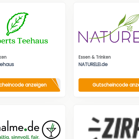
nken
Essen & Trinken
eehaus
NATURELEI.de
cheincode anzeigen
Gutscheincode anz