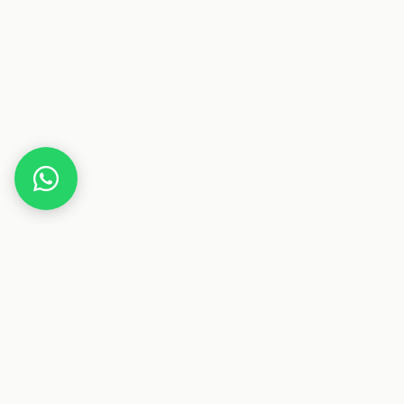
Home
Gutscheine
Essen & Trinken
Steinberger N
Dieser Beitrag enthält Affiliate-Links. Wenn