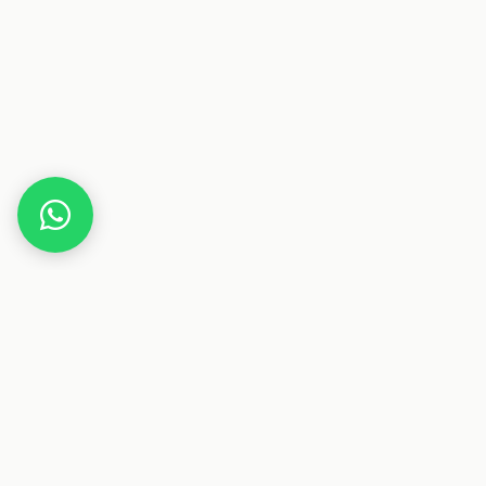
Home
Gutscheine
Gesundheit & Pflege
TERRA Z
Dieser Beitrag enthält Affiliate-Links. Wenn