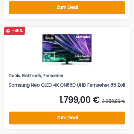
Zum Deal
-45%
Deals
,
Elektronik
,
Fernseher
Samsung Neo QLED 4K QN85D UHD Fernseher 85 Zoll
1.799,00 €
3.258,89 €
Zum Deal