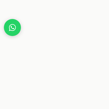
Home
Deals
Elektronik
Fernseher
TV Standfuß Universal, höhenverstellbar
Dieser Beitrag enthält Affiliate-Links. Wenn du über einen
dieser Links etwas kaufst, erhalten wir eine Provision. Für
dich ändert sich der Preis nicht.