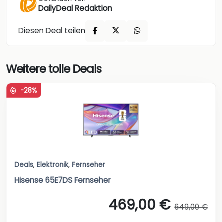
DailyDeal Redaktion
Diesen Deal teilen
Weitere tolle Deals
-28%
Deals
,
Elektronik
,
Fernseher
Hisense 65E7DS Fernseher
469,00 €
649,00 €