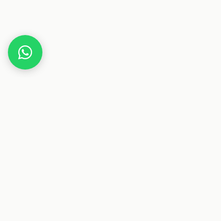
Home
Gutscheine
Essen & Trinken
uscandy.de
Dieser Beitrag enthält Affiliate-Links. Wenn du über einen
dieser Links etwas kaufst, erhalten wir eine Provision. Für
dich ändert sich der Preis nicht.