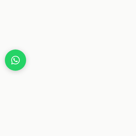
Home
Gutscheine
Gesundheit & Pflege
Valeo Vi
Dieser Beitrag enthält Affiliate-Links. Wenn