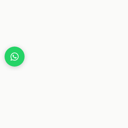
Home
Gutscheine
Essen & Trinken
Winemaster
Dieser Beitrag enthält Affiliate-Links. Wenn