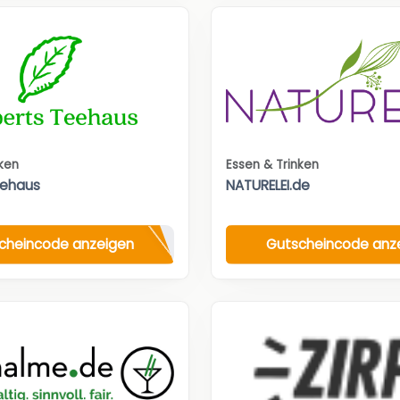
nken
Essen & Trinken
eehaus
NATURELEI.de
cheincode anzeigen
Gutscheincode anz