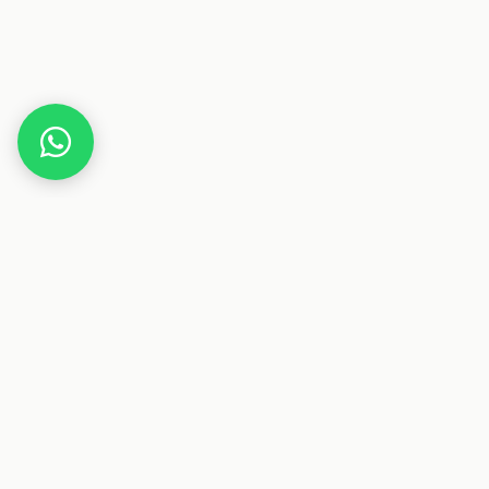
Home
Gutscheine
Gesundheit & Pflege
ZELLREVITAL
Dieser Beitrag enthält Affiliate-Links. Wenn du über einen
dieser Links etwas kaufst, erhalten wir eine Provision. Für
dich ändert sich der Preis nicht.