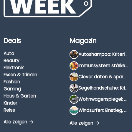
Deals
Magazin
Auto
Autoshampoo: Kriterien, Unterschiede & Anwendung
Beauty
Immunsystem stärken: Hausmittel, Vitamine & Wissenswertes
Elektronik
Essen & Trinken
Clever daten & sparen: So findest du die besten Deals für Dates und Unternehmungen
Fashion
Segelhandschuhe: Kriterien, Materialien & Tipps
Gaming
Haus & Garten
Wohnwagenspiegel: Auswahl, Preise & Montage
Kinder
Reise
Windsurfen: Einstieg, Ausrüstung & Tipps
Alle zeigen
Alle zeigen