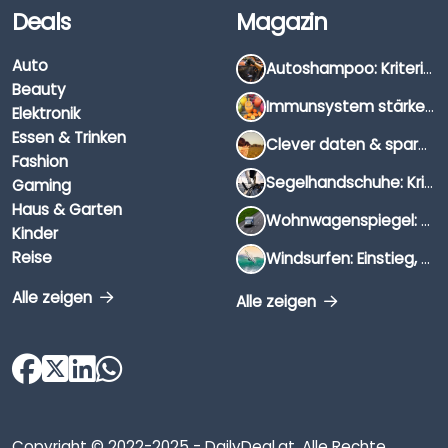
Deals
Magazin
Auto
Autoshampoo: Kriterien, Unterschiede & Anwendung
Beauty
Immunsystem stärken: Hausmittel, Vitamine & Wissenswertes
Elektronik
Essen & Trinken
Clever daten & sparen: So findest du die besten Deals für Dates und Unternehmungen
Fashion
Segelhandschuhe: Kriterien, Materialien & Tipps
Gaming
Haus & Garten
Wohnwagenspiegel: Auswahl, Preise & Montage
Kinder
Reise
Windsurfen: Einstieg, Ausrüstung & Tipps
Alle zeigen
Alle zeigen
Copyright © 2022-2025 - DailyDeal.at. Alle Rechte