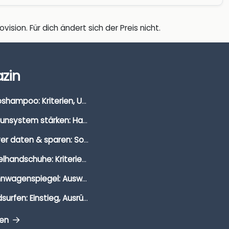
vision. Für dich ändert sich der Preis nicht.
zin
Autoshampoo: Kriterien, Unterschiede & Anwendung
Immunsystem stärken: Hausmittel, Vitamine & Wissenswertes
Clever daten & sparen: So findest du die besten Deals für Dates und Unternehmungen
Segelhandschuhe: Kriterien, Materialien & Tipps
Wohnwagenspiegel: Auswahl, Preise & Montage
Windsurfen: Einstieg, Ausrüstung & Tipps
gen