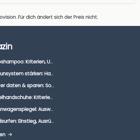
vision. Für dich ändert sich der Preis nicht.
zin
Autoshampoo: Kriterien, Unterschiede & Anwendung
Immunsystem stärken: Hausmittel, Vitamine & Wissenswertes
Clever daten & sparen: So findest du die besten Deals für Dates und Unternehmungen
Segelhandschuhe: Kriterien, Materialien & Tipps
Wohnwagenspiegel: Auswahl, Preise & Montage
Windsurfen: Einstieg, Ausrüstung & Tipps
gen