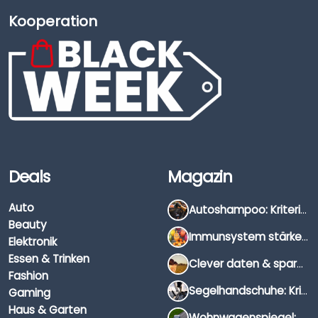
Kooperation
Deals
Magazin
Auto
Autoshampoo: Kriterien, Unterschiede & Anwendung
Beauty
Immunsystem stärken: Hausmittel, Vitamine & Wissenswertes
Elektronik
Essen & Trinken
Clever daten & sparen: So findest du die besten Deals für Dates und Unternehmungen
Fashion
Segelhandschuhe: Kriterien, Materialien & Tipps
Gaming
Haus & Garten
Wohnwagenspiegel: Auswahl, Preise & Montage