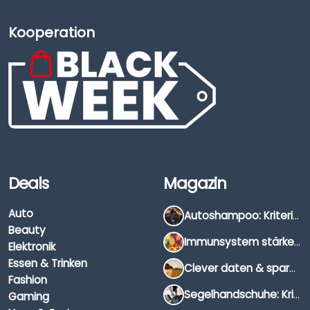
Kooperation
Deals
Magazin
Auto
Autoshampoo: Kriterien, Unterschiede & Anwendung
Beauty
Immunsystem stärken: Hausmittel, Vitamine & Wissenswertes
Elektronik
Essen & Trinken
Clever daten & sparen: So findest du die besten Deals für Dates und Unternehmungen
Fashion
Segelhandschuhe: Kriterien, Materialien & Tipps
Gaming