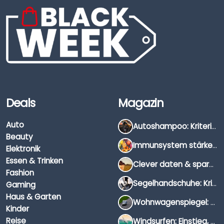
Deals
Magazin
Auto
Autoshampoo: Kriterien, Unterschiede & Anwendung
Beauty
Immunsystem stärken: Hausmittel, Vitamine & Wissenswertes
Elektronik
Essen & Trinken
Clever daten & sparen: So findest du die besten Deals für Dates und Unternehmungen
Fashion
Segelhandschuhe: Kriterien, Materialien & Tipps
Gaming
Haus & Garten
Wohnwagenspiegel: Auswahl, Preise & Montage
Kinder
Reise
Windsurfen: Einstieg, Ausrüstung & Tipps