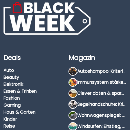
Deals
Magazin
Auto
Autoshampoo: Kriterien, Unterschiede & Anwendung
Beauty
Immunsystem stärken: Hausmittel, Vitamine & Wissenswertes
Elektronik
Essen & Trinken
Clever daten & sparen: So findest du die besten Deals für Dates und Unternehmungen
Fashion
Segelhandschuhe: Kriterien, Materialien & Tipps
Gaming
Haus & Garten
Wohnwagenspiegel: Auswahl, Preise & Montage
Kinder
Reise
Windsurfen: Einstieg, Ausrüstung & Tipps