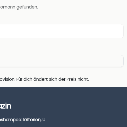
r Bomann gefunden.
vision. Für dich ändert sich der Preis nicht.
zin
Autoshampoo: Kriterien, Unterschiede & Anwendung