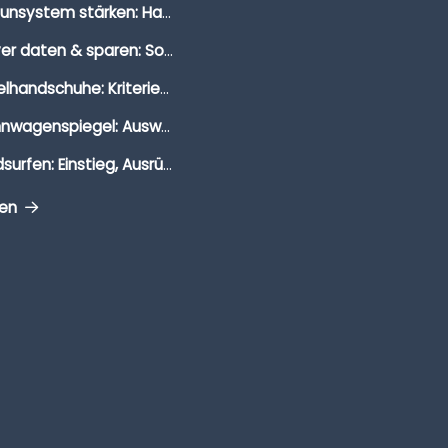
Immunsystem stärken: Hausmittel, Vitamine & Wissenswertes
Clever daten & sparen: So findest du die besten Deals für Dates und Unternehmungen
Segelhandschuhe: Kriterien, Materialien & Tipps
Wohnwagenspiegel: Auswahl, Preise & Montage
Windsurfen: Einstieg, Ausrüstung & Tipps
gen