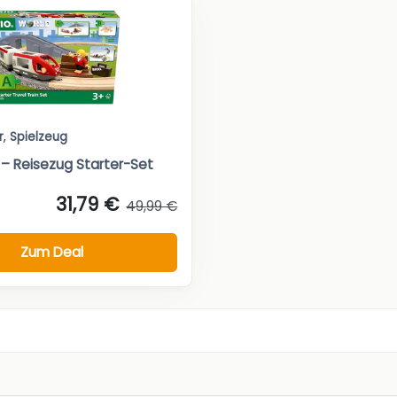
r
,
Spielzeug
 – Reisezug Starter-Set
31,79 €
49,99 €
Zum Deal