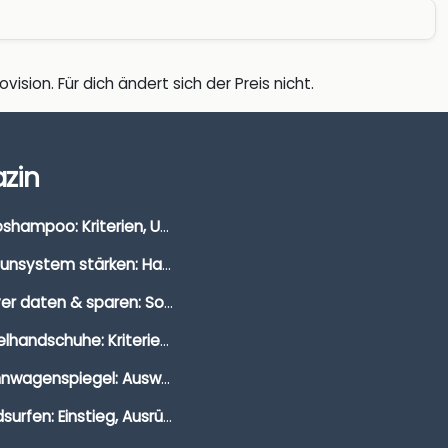
vision. Für dich ändert sich der Preis nicht.
zin
Autoshampoo: Kriterien, Unterschiede & Anwendung
Immunsystem stärken: Hausmittel, Vitamine & Wissenswertes
Clever daten & sparen: So findest du die besten Deals für Dates und Unternehmungen
Segelhandschuhe: Kriterien, Materialien & Tipps
Wohnwagenspiegel: Auswahl, Preise & Montage
Windsurfen: Einstieg, Ausrüstung & Tipps