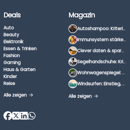
Deals
Magazin
Auto
Autoshampoo: Kriterien, Unterschiede & Anwendung
Beauty
Immunsystem stärken: Hausmittel, Vitamine & Wissenswertes
Elektronik
Essen & Trinken
Clever daten & sparen: So findest du die besten Deals für Dates und Unternehmungen
Fashion
Segelhandschuhe: Kriterien, Materialien & Tipps
Gaming
Haus & Garten
Wohnwagenspiegel: Auswahl, Preise & Montage
Kinder
Reise
Windsurfen: Einstieg, Ausrüstung & Tipps
Alle zeigen
Alle zeigen