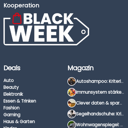
Kooperation
Deals
Magazin
Auto
Autoshampoo: Kriterien, Unterschiede & Anwendung
Beauty
Immunsystem stärken: Hausmittel, Vitamine & Wissenswertes
Elektronik
Essen & Trinken
Clever daten & sparen: So findest du die besten Deals für Dates und Unternehmungen
Fashion
Segelhandschuhe: Kriterien, Materialien & Tipps
Gaming
Haus & Garten
Wohnwagenspiegel: Auswahl, Preise & Montage