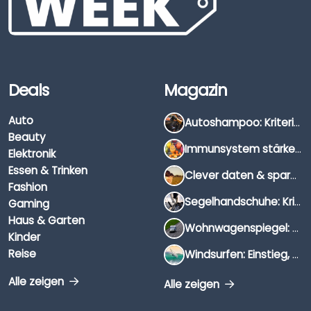
Deals
Magazin
Auto
Autoshampoo: Kriterien, Unterschiede & Anwendung
Beauty
Immunsystem stärken: Hausmittel, Vitamine & Wissenswertes
Elektronik
Essen & Trinken
Clever daten & sparen: So findest du die besten Deals für Dates und Unternehmungen
Fashion
Segelhandschuhe: Kriterien, Materialien & Tipps
Gaming
Haus & Garten
Wohnwagenspiegel: Auswahl, Preise & Montage
Kinder
Reise
Windsurfen: Einstieg, Ausrüstung & Tipps
Alle zeigen
Alle zeigen