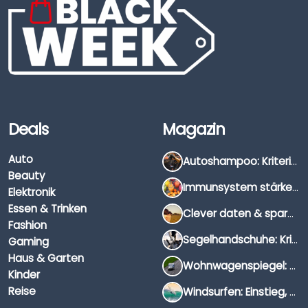
Deals
Magazin
Auto
Autoshampoo: Kriterien, Unterschiede & Anwendung
Beauty
Immunsystem stärken: Hausmittel, Vitamine & Wissenswertes
Elektronik
Essen & Trinken
Clever daten & sparen: So findest du die besten Deals für Dates und Unternehmungen
Fashion
Segelhandschuhe: Kriterien, Materialien & Tipps
Gaming
Haus & Garten
Wohnwagenspiegel: Auswahl, Preise & Montage
Kinder
Reise
Windsurfen: Einstieg, Ausrüstung & Tipps